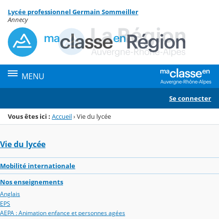
Panneau de gestion des cookies
Lycée professionnel Germain Sommeiller
Menu de la rubrique
Contenu
Annecy
MENU
Se connecter
Vous êtes ici :
Accueil
›
Vie du lycée
Vie du lycée
Mobilité internationale
Nos enseignements
Anglais
EPS
AEPA : Animation enfance et personnes agées