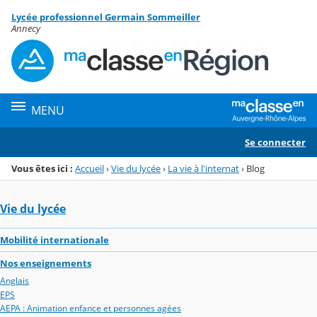
Panneau de gestion des cookies
Lycée professionnel Germain Sommeiller
Menu de la rubrique
Contenu
Annecy
MENU
Se connecter
Vous êtes ici :
Accueil
›
Vie du lycée
›
La vie à l'internat
›
Blog
Vie du lycée
Mobilité internationale
Nos enseignements
Anglais
EPS
AEPA : Animation enfance et personnes agées