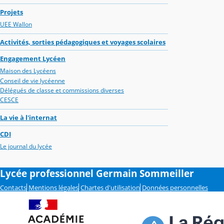
Projets
UEE Wallon
Activités, sorties pédagogiques et voyages scolaires
Engagement Lycéen
Maison des Lycéens
Conseil de vie lycéenne
Délégués de classe et commissions diverses
CESCE
La vie à l'internat
CDI
Le journal du lycée
Lycée professionnel Germain Sommeiller
Contacts
Mentions légales
Chartes d'utilisation
Données personnelles