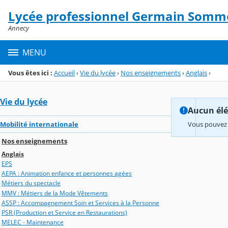
Panneau de gestion des cookies
Lycée professionnel Germain Somme
Menu de la rubrique
Contenu
Annecy
MENU
Vous êtes ici :
Accueil
›
Vie du lycée
›
Nos enseignements
›
Anglais
›
Vie du lycée
Aucun élém
Mobilité internationale
Vous pouvez 
Nos enseignements
Anglais
EPS
AEPA : Animation enfance et personnes agées
Métiers du spectacle
MMV : Métiers de la Mode Vêtements
ASSP : Accompagnement Soin et Services à la Personne
PSR (Production et Service en Restaurations)
MELEC - Maintenance