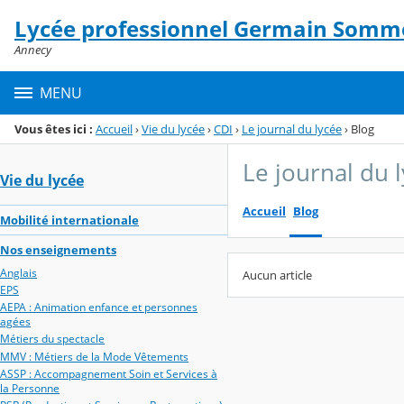
Panneau de gestion des cookies
Lycée professionnel Germain Somme
Menu de la rubrique
Contenu
Annecy
MENU
Vous êtes ici :
Accueil
›
Vie du lycée
›
CDI
›
Le journal du lycée
›
Blog
Le journal du 
Vie du lycée
Accueil
Blog
Mobilité internationale
Nos enseignements
Anglais
Aucun article
EPS
AEPA : Animation enfance et personnes
agées
Métiers du spectacle
MMV : Métiers de la Mode Vêtements
ASSP : Accompagnement Soin et Services à
la Personne