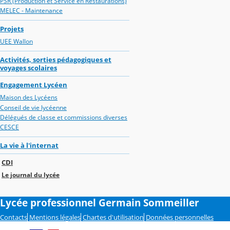
PSR (Production et Service en Restaurations)
MELEC - Maintenance
Projets
UEE Wallon
Activités, sorties pédagogiques et
voyages scolaires
Engagement Lycéen
Maison des Lycéens
Conseil de vie lycéenne
Délégués de classe et commissions diverses
CESCE
La vie à l'internat
CDI
Le journal du lycée
Lycée professionnel Germain Sommeiller
Contacts
Mentions légales
Chartes d'utilisation
Données personnelles