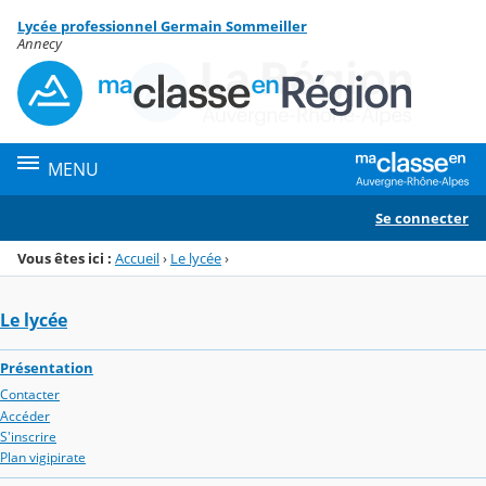
Panneau de gestion des cookies
Lycée professionnel Germain Sommeiller
Menu de la rubrique
Contenu
Annecy
MENU
Se connecter
Vous êtes ici :
Accueil
›
Le lycée
›
Le lycée
Présentation
Contacter
Accéder
S'inscrire
Plan vigipirate